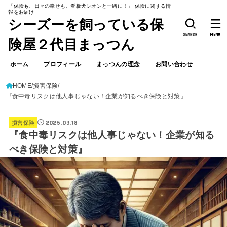
「保険も、日々の幸せも。看板犬シオンと一緒に！」 保険に関する情
報をお届け
シーズーを飼っている保
SEARCH
MENU
険屋２代目まっつん
ホーム
プロフィール
まっつんの理念
お問い合わせ
HOME
損害保険
『食中毒リスクは他人事じゃない！企業が知るべき保険と対策』
2025.03.18
損害保険
『食中毒リスクは他人事じゃない！企業が知る
べき保険と対策』