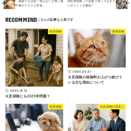
「家庭でも注意！知らないと怖い食
自転車保険って必要？知っておきた
中毒のリスクと対策」
いポイントを解説！
RECOMMEND
損害保険
損害保険
2025.02.21
火災保険の保険料が上がり続けて
いる主な理由について
2025.10.15
火災保険にも2025年問題？
損害保険
生命保険の見直し