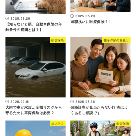
2025.05.28
2025.02.20
退職祝いに医療保険？！
【知らないと損、自動車保険の年
齢条件の範囲とは？】
損害保険
生命保険の見直し
2025.09.18
2025.03.28
大雨で車が水没…全損リスクから
保険証券が見当たらない!? 実はよ
守るために車両保険は必要？
くあるご相談です
法人向け
損害保険