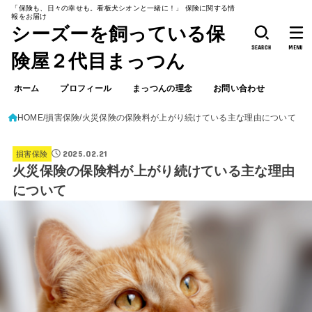
「保険も、日々の幸せも。看板犬シオンと一緒に！」 保険に関する情
報をお届け
シーズーを飼っている保
SEARCH
MENU
険屋２代目まっつん
ホーム
プロフィール
まっつんの理念
お問い合わせ
HOME
損害保険
火災保険の保険料が上がり続けている主な理由について
2025.02.21
損害保険
火災保険の保険料が上がり続けている主な理由
について